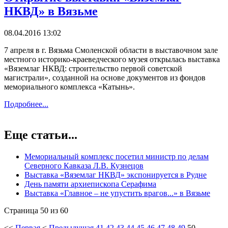
НКВД» в Вязьме
08.04.2016 13:02
7 апреля в г. Вязьма Смоленской области в выставочном зале
местного историко-краеведческого музея открылась выставка
«Вяземлаг НКВД: строительство первой советской
магистрали», созданной на основе документов из фондов
мемориального комплекса «Катынь».
Подробнее...
Еще статьи...
Мемориальный комплекс посетил министр по делам
Северного Кавказа Л.В. Кузнецов
Выставка «Вяземлаг НКВД» экспонируется в Рудне
День памяти архиепископа Серафима
Выставка «Главное – не упустить врагов...» в Вязьме
Страница 50 из 60
<<
Первая
<
Предыдущая
41
42
43
44
45
46
47
48
49
50