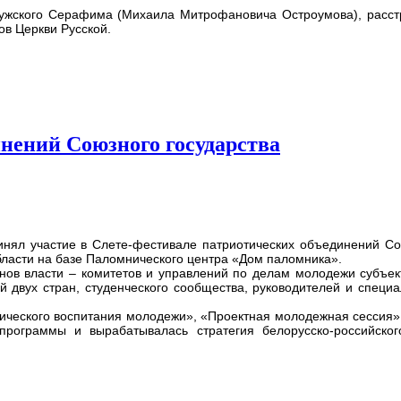
ужского Серафима (Михаила Митрофановича Остроумова), расстр
ов Церкви Русской.
нений Союзного государства
нял участие в Слете-фестивале патриотических объединений Сою
бласти на базе Паломнического центра «Дом паломника».
анов власти – комитетов и управлений по делам молодежи субъе
й двух стран, студенческого сообщества, руководителей и специа
тического воспитания молодежи», «Проектная молодежная сессия»
программы и вырабатывалась стратегия белорусско-российског