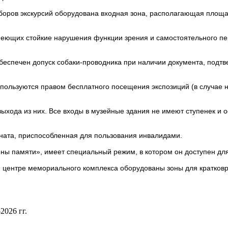
боров экскурсий оборудована входная зона, располагающая площа
меющих стойкие нарушения функции зрения и самостоятельного п
беспечен допуск собаки-проводника при наличии документа, подт
ы пользуются правом бесплатного посещения экспозиций (в случае
 выхода из них. Все входы в музейные здания не имеют ступенек
мната, приспособленная для пользования инвалидами.
ы памяти», имеет специальный режим, в котором он доступен для
 центре мемориального комплекса оборудованы зоны для кратков
026 гг.